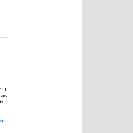
en
1.
 und
inns
html