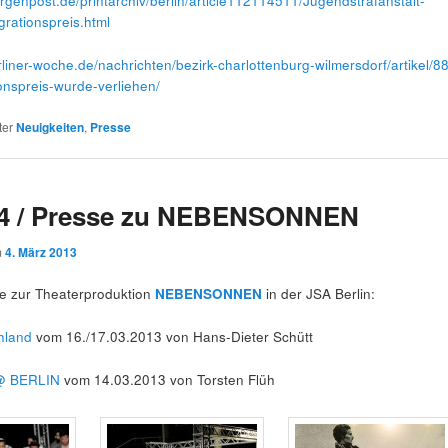
rgenpost.de/printarchiv/berlin/article112114511/Jugendstrafanstalt-
rationspreis.html
rliner-woche.de/nachrichten/bezirk-charlottenburg-wilmersdorf/artikel/8
ionspreis-wurde-verliehen/
ter
Neuigkeiten
,
Presse
4 / Presse zu NEBENSONNEN
m
4. März 2013
e zur Theaterproduktion
NEBENSONNEN
in der JSA Berlin:
hland
vom 16./17.03.2013 von Hans-Dieter Schütt
@ BERLIN
vom 14.03.2013 von Torsten Flüh