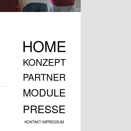
Hauptmenü
Zum Inhalt wechseln
Zum sekundären Inhalt wechseln
HOME
KONZEPT
PARTNER
IDEE
UMSETZUNG
MODULE
AUFBRUCH
ZIELE
KRONSTÄDTA
PRESSE
JSA BERLIN
KONTAKT-IMPRESSUM