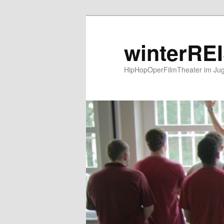
winterRE
HipHopOperFilmTheater im Ju