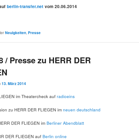
 auf
berlin-transfer.net
vom 20.06.2014
ter
Neuigkeiten
,
Presse
8 / Presse zu HERR DER
EN
m
13. März 2014
IEGEN im Theatercheck auf
radioeins
nsion zu HERR DER FLIEGEN im
neuen deutschland
r HERR DER FLIEGEN im
Berliner Abendblatt
ERR DER FLIEGEN auf
Berlin online