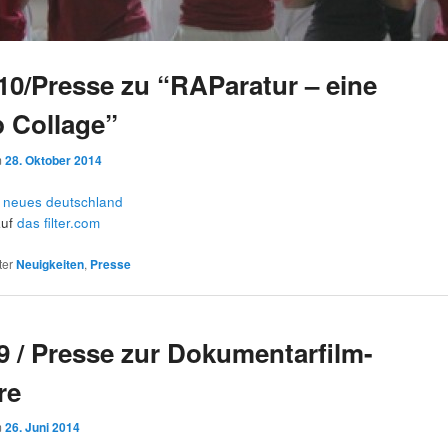
10/Presse zu “RAParatur – eine
 Collage”
m
28. Oktober 2014
n
neues deutschland
auf
das filter.com
ter
Neuigkeiten
,
Presse
9 / Presse zur Dokumentarfilm-
re
m
26. Juni 2014