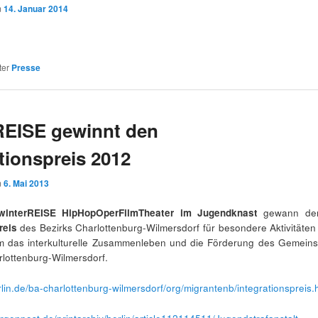
m
14. Januar 2014
ter
Presse
REISE gewinnt den
tionspreis 2012
m
6. Mai 2013
interREISE HipHopOperFilmTheater im Jugendknast
gewann d
reis
des Bezirks Charlottenburg-Wilmersdorf für besondere Aktivitäten
m das interkulturelle Zusammenleben und die Förderung des Gemeins
rlottenburg-Wilmersdorf.
rlin.de/ba-charlottenburg-wilmersdorf/org/migrantenb/integrationspreis.