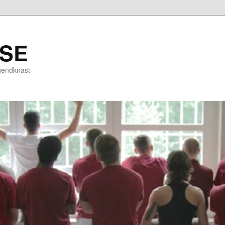
ISE
gendknast